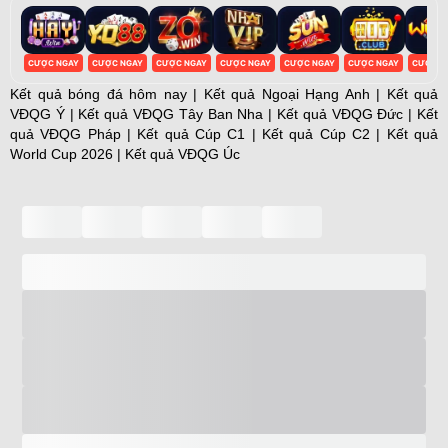
CƯỢC NGAY
CƯỢC NGAY
CƯỢC NGAY
CƯỢC NGAY
CƯỢC NGAY
CƯỢC NGAY
CƯỢC N
Kết quả bóng đá
hôm nay |
Kết quả Ngoại Hạng Anh
|
Kết quả
VĐQG Ý
|
Kết quả VĐQG Tây Ban Nha
|
Kết quả VĐQG Đức
|
Kết
quả VĐQG Pháp
|
Kết quả Cúp C1
|
Kết quả Cúp C2
|
Kết quả
World Cup 2026
|
Kết quả VĐQG Úc