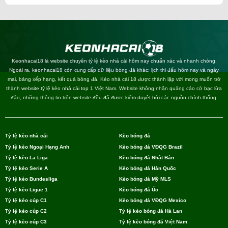
Vì sao nên lựa chọn Keonhacai18 để xem kết
quả bóng đá trực tuyến?
Dưới đây là các lý do mà người hâm mộ bóng đá luôn lựa
chọn trang web này để cập nhật các thông tin về kết quả
trận đấu bóng đá. Hàng đầu là:
Keonhacai18 là website chuyên tỷ lệ kèo nhà cái hôm nay chuẩn xác và nhanh chóng.
Ngoài ra, keonhacai18 còn cung cấp dữ liệu bóng đá khác: lịch thi đấu hôm nay và ngày
Xem kết quả bóng đá trực tuyến nhanh chóng
mai, bảng xếp hạng, kết quả bóng đá. Kèo nhà cái 18 được thành lập với mong muốn trở
Kết quả bóng đá trực tuyến
tại Keonhacai18 được đảm
thành website tỷ lệ kèo nhà cái top 1 Việt Nam. Website không nhận quảng cáo cờ bạc lừa
bảo sẽ luôn được cập nhật nhanh chóng nhất. Không chỉ
đảo, những thông tin trên website đều đã được kiểm duyệt bởi các nguồn chính thống.
là kết quả cuối cùng của các trận đấu, mà còn bao gồm
những diễn biến quan trọng như bàn thắng hay thay đổi
trong đội hình của các đội bóng. Trang web cam kết
mang đến cho người hâm mộ một trải nghiệm cập nhật
Tỷ lệ kèo nhà cái
Kèo bóng đá
thông tin đáng tin cậy và chính xác nhất.
Tỷ lệ kèo Ngoại Hạng Anh
Kèo bóng đá VĐQG Brazil
Tỷ lệ kèo La Liga
Kèo bóng đá Nhật Bản
Hơn nữa, không chỉ giới hạn ở những trận đấu mới diễn
Tỷ lệ kèo Serie A
Kèo bóng đá Hàn Quốc
ra, người hâm mộ còn có thể dễ dàng truy cập và xem lại
Tỷ lệ kèo Bundesliga
Kèo bóng đá Mỹ MLS
kqbd đêm qua
của các giải đấu và các trận đấu đã diễn
Tỷ lệ kèo Ligue 1
Kèo bóng đá Úc
ra trong quá khứ. Nhờ vào những thông tin chi tiết được
Tỷ lệ kèo cúp C1
Kèo bóng đá VĐQG Mexico
cung cấp, người hâm mộ có thể phân tích đội bóng hoặc
Tỷ lệ kèo cúp C2
Tỷ lệ kèo bóng đá Hà Lan
tham khảo các thông tin như thành tích đối đầu, phong độ
của đội bóng trong một khoảng thời gian nhất định.
Tỷ lệ kèo cúp C3
Tỷ lệ kèo bóng đá Việt Nam