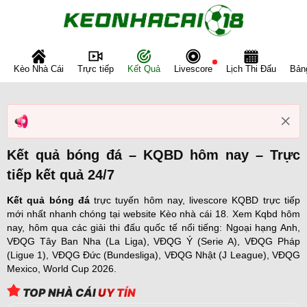
Bỏ
qua
nội
dung
Kèo Nhà Cái
Kết Quả
Lịch Thi Đấu
Bản
Trực tiếp
Livescore
Kết quả bóng đá – KQBD hôm nay – Trực
tiếp kết quả 24/7
Kết quả bóng đá
trực tuyến hôm nay, livescore KQBD trực tiếp
mới nhất nhanh chóng tại website Kèo nhà cái 18. Xem Kqbd hôm
nay, hôm qua các giải thi đấu quốc tế nổi tiếng: Ngoại hạng Anh,
VĐQG Tây Ban Nha (La Liga), VĐQG Ý (Serie A), VĐQG Pháp
(Ligue 1), VĐQG Đức (Bundesliga), VĐQG Nhật (J League), VĐQG
Mexico, World Cup 2026.
TOP NHÀ CÁI
UY TÍN