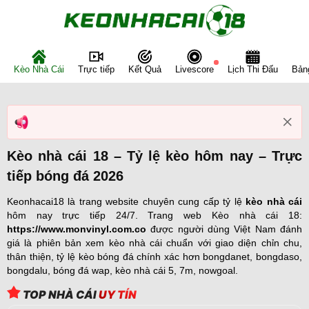
Bỏ
qua
nội
dung
Kèo Nhà Cái
Kết Quả
Lịch Thi Đấu
Bản
Trực tiếp
Livescore
Kèo nhà cái 18 – Tỷ lệ kèo hôm nay – Trực
tiếp bóng đá 2026
Keonhacai18 là trang website chuyên cung cấp tỷ lệ
kèo nhà cái
hôm nay trực tiếp 24/7. Trang web Kèo nhà cái 18:
https://www.monvinyl.com.co
được người dùng Việt Nam đánh
giá là phiên bản xem kèo nhà cái chuẩn với giao diện chỉn chu,
thân thiện, tỷ lệ kèo bóng đá chính xác hơn bongdanet, bongdaso,
bongdalu, bóng đá wap, kèo nhà cái 5, 7m, nowgoal.
TOP NHÀ CÁI
UY TÍN