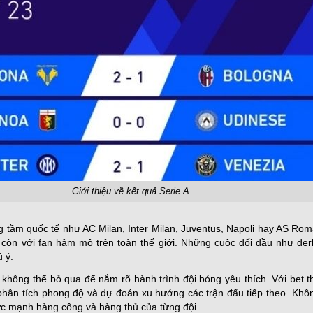
Giới thiệu về kết quả Serie A
g tầm quốc tế như AC Milan, Inter Milan, Juventus, Napoli hay AS Ro
à còn với fan hâm mộ trên toàn thế giới. Những cuộc đối đầu như d
 ý.
 không thể bỏ qua để nắm rõ hành trình đội bóng yêu thích. Với bet th
phân tích phong độ và dự đoán xu hướng các trận đấu tiếp theo. Khôn
ức mạnh hàng công và hàng thủ của từng đội.