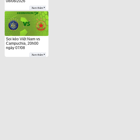
08/08/2026
Xem thêm
Soi kèo Việt Nam vs
Campuchia, 20h00
ngày 07/08
Xem thêm