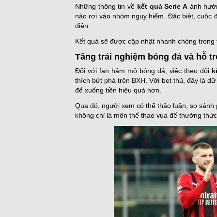
Những thông tin về
kết quả Serie A
ảnh hưởng
nào rơi vào nhóm nguy hiểm. Đặc biệt, cuộc đ
diện.
Kết quả sẽ được cập nhật nhanh chóng trong t
Tăng trải nghiệm bóng đá và hỗ t
Đối với fan hâm mộ bóng đá, việc theo dõi
kế
thích bứt phá trên BXH. Với bet thủ, đây là dữ
để xuống tiền hiệu quả hơn.
Qua đó, người xem có thể thảo luận, so sánh 
không chỉ là môn thể thao vua để thưởng thức