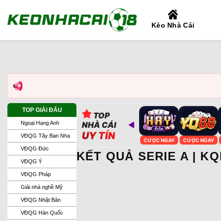
Bỏ
qua
Kèo Nhà Cái
nội
dung
TOP GIẢI ĐẤU
TOP
Ngoại Hạng Anh
NHÀ CÁI
UY TÍN
VĐQG Tây Ban Nha
CƯỢC NGAY
CƯỢC NGAY
VĐQG Đức
KẾT QUẢ SERIE A | KQ
VĐQG Ý
VĐQG Pháp
Giải nhà nghề Mỹ
VĐQG Nhật Bản
VĐQG Hàn Quốc