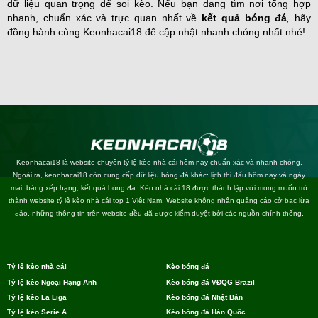
dữ liệu quan trọng để soi kèo. Nếu bạn đang tìm nơi tổng hợp
nhanh, chuẩn xác và trực quan nhất về
kết quả bóng đá
,
hãy
đồng hành cùng Keonhacai18 để cập nhật nhanh chóng nhất nhé!
Keonhacai18 là website chuyên tỷ lệ kèo nhà cái hôm nay chuẩn xác và nhanh chóng.
Ngoài ra, keonhacai18 còn cung cấp dữ liệu bóng đá khác: lịch thi đấu hôm nay và ngày
mai, bảng xếp hạng, kết quả bóng đá. Kèo nhà cái 18 được thành lập với mong muốn trở
thành website tỷ lệ kèo nhà cái top 1 Việt Nam. Website không nhận quảng cáo cờ bạc lừa
đảo, những thông tin trên website đều đã được kiểm duyệt bởi các nguồn chính thống.
Tỷ lệ kèo nhà cái
Kèo bóng đá
Tỷ lệ kèo Ngoại Hạng Anh
Kèo bóng đá VĐQG Brazil
Tỷ lệ kèo La Liga
Kèo bóng đá Nhật Bản
Tỷ lệ kèo Serie A
Kèo bóng đá Hàn Quốc