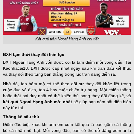
Kết quả trận Ngoại Hạng Anh chi tiết
BXH tạm thời thay đổi liên tục
BXH Ngoại Hạng Anh vốn được coi là tâm điểm mỗi vòng đấu. Tại
Keonhacai18, BXH được cập nhật ngay sau khi trận đấu kết thúc
và thay đổi theo từng bàn thắng trong lúc trận đang diễn ra.
Nhờ đó, fan hâm mộ có thể theo dõi sự thay đổi khốc liệt trong
cuộc đua vô địch, top 4 hay cuộc chiến trụ hạng. Một chiến thắng
hoặc thất bại duy nhất có thể khiến thứ hạng thay đổi đáng kể, và
kết quả Ngoại Hạng Anh mới nhất
sẽ giúp bạn nắm bắt diễn biến
này tức thì.
Thống kê cầu thủ
Điểm đặc biệt khác khi anh em xem kết quả là bao gồm cả thống
kê cá nhân nổi bật. Mỗi vòng đấu, bạn có thể dễ dàng xem ai là