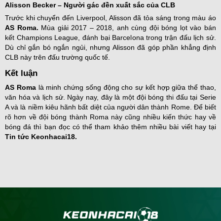
Alisson Becker – Người gác đền xuất sắc của CLB
Trước khi chuyển đến Liverpool, Alisson đã tỏa sáng trong màu áo
AS Roma.
Mùa giải 2017 – 2018, anh cùng đội bóng lọt vào bán
kết Champions League, đánh bại Barcelona trong trận đấu lịch sử.
Dù chỉ gắn bó ngắn ngủi, nhưng Alisson đã góp phần khẳng định
CLB này trên đấu trường quốc tế.
Kết luận
AS Roma
là minh chứng sống động cho sự kết hợp giữa thể thao,
văn hóa và lịch sử. Ngày nay, đây là một đội bóng thi đấu tại Serie
A và là niềm kiêu hãnh bất diệt của người dân thành Rome. Để biết
rõ hơn về đội bóng thành Roma này cũng nhiều kiến thức hay về
bóng đá thì bạn đọc có thể tham khảo thêm nhiều bài viết hay tại
Tin tức Keonhacai18
.