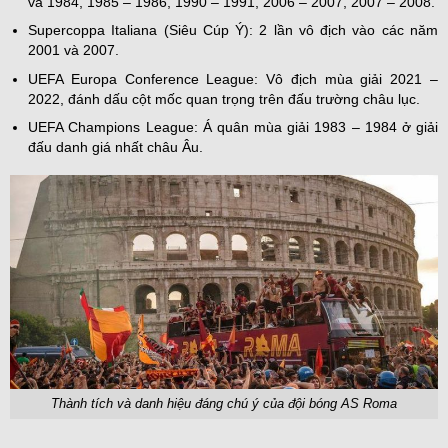
và 1984, 1985 – 1986, 1990 – 1991, 2006 – 2007, 2007 – 2008.
Supercoppa Italiana (Siêu Cúp Ý): 2 lần vô địch vào các năm
2001 và 2007.
UEFA Europa Conference League: Vô địch mùa giải 2021 –
2022, đánh dấu cột mốc quan trọng trên đấu trường châu lục.
UEFA Champions League: Á quân mùa giải 1983 – 1984 ở giải
đấu danh giá nhất châu Âu.
Thành tích và danh hiệu đáng chú ý của đội bóng AS Roma