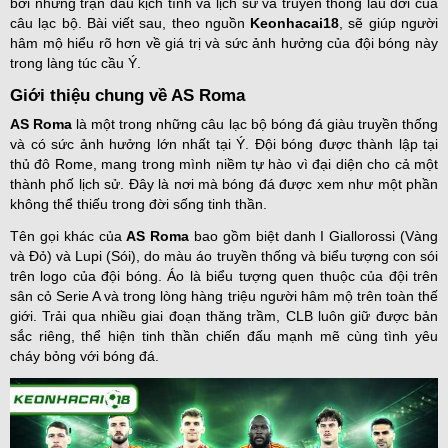
bởi những trận đấu kịch tính và lịch sử và truyền thống lâu đời của
câu lạc bộ. Bài viết sau, theo nguồn
Keonhacai18
, sẽ giúp người
hâm mộ hiểu rõ hơn về giá trị và sức ảnh hưởng của đội bóng này
trong làng túc cầu Ý.
Giới thiệu chung về AS Roma
AS Roma
là một trong những câu lạc bộ bóng đá giàu truyền thống
và có sức ảnh hưởng lớn nhất tại Ý. Đội bóng được thành lập tại
thủ đô Rome, mang trong mình niềm tự hào vì đại diện cho cả một
thành phố lịch sử. Đây là nơi mà bóng đá được xem như một phần
không thể thiếu trong đời sống tinh thần.
Tên gọi khác của
AS Roma
bao gồm biệt danh I Giallorossi (Vàng
và Đỏ) và Lupi (Sói), do màu áo truyền thống và biểu tượng con sói
trên logo của đội bóng. Áo là biểu tượng quen thuộc của đội trên
sân cỏ Serie A và trong lòng hàng triệu người hâm mộ trên toàn thế
giới. Trải qua nhiều giai đoạn thăng trầm, CLB luôn giữ được bản
sắc riêng, thể hiện tinh thần chiến đấu mạnh mẽ cùng tình yêu
cháy bỏng với bóng đá.