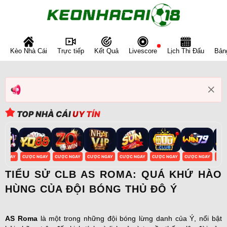
Bỏ
qua
nội
dung
Kèo Nhà Cái
Kết Quả
Lịch Thi Đấu
Bản
Trực tiếp
Livescore
TOP NHÀ CÁI
UY TÍN
C NGAY
CƯỢC NGAY
CƯỢC NGAY
CƯỢC NGAY
CƯỢC NGAY
CƯỢC NGAY
CƯỢC NGAY
CƯỢ
TIỂU SỬ CLB AS ROMA: QUÁ KHỨ HÀO
HÙNG CỦA ĐỘI BÓNG THỦ ĐÔ Ý
AS Roma
là một trong những đội bóng lừng danh của Ý, nổi bật