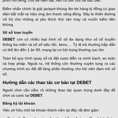
phim nổi tiếng, chủ đề hiện đại, nên có sức hút rất đặc biệt.
Điểm nhấn chính là giải jackpot khủng lên tới hàng tỷ đồng có giao
diện bắt mắt và hiệu ứng âm thanh sống động. Đây là thiên đường
nổ hũ cho những ai yêu thích thử vận may và muốn kiếm tiền
khủng.
Xổ số trực tuyến
DEBET
còn có nhiều loại hình xổ số đa dạng như xổ số truyền
thống ba miền và xổ số siêu tốc, keno,… Tỷ lệ trả thưởng hấp dẫn
có thể lên đến 1 ăn 90, mang lại cơ hội trúng thưởng cực lớn.
Toàn bộ quy trình quay số và đặt cược diễn ra minh bạch, an toàn
và hợp pháp. Ngoài ra, hệ thống còn thường xuyên tung ra các
chương trình ưu đãi để tặng phần thưởng cho hội viên đam mê xổ
số.
Hướng dẫn các thao tác cơ bản tại DEBET
Người chơi cần nắm rõ những thao tác quan trọng dưới đây để
chơi cá cược tại
DEBET
.
Đăng ký tài khoản
Việc sở hữu một tài khoản thành viên tại đây rất đơn giản: