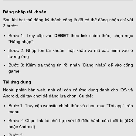
Đăng nhập tài khoản
Sau khi bet thủ đăng ký thành công là đã có thể đăng nhập chỉ với
3 bước:
Bước 1: Truy cập vào
DEBET
theo link chính thức, chọn mục
“Đăng nhập”.
Bước 2: Nhập tên tài khoản, mật khẩu và mã xác minh vào ô
tương ứng.
Bước 3: Kiểm tra thông tin rồi nhấn “Đăng nhập” để vào cổng
game.
Tải ứng dụng
Ngoài phiên bản web, nhà cái còn có ứng dụng dành cho iOS và
Android, để tay chơi dễ dàng lựa chọn. Cụ thể:
Bước 1: Truy cập website chính thức và chọn mục “Tải app” trên
menu.
Bước 2: Chọn link tải phù hợp với hệ điều hành của thiết bị (iOS
hoặc Android).
Bước 3: