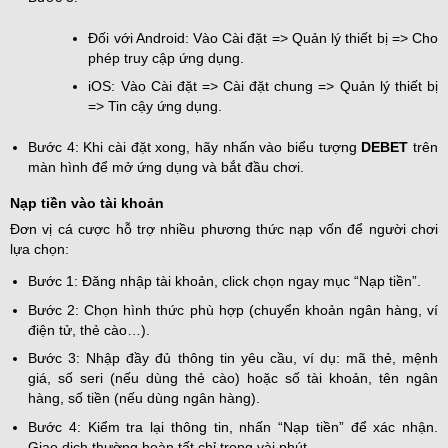
Đối với Android: Vào Cài đặt => Quản lý thiết bị => Cho
phép truy cập ứng dụng.
iOS: Vào Cài đặt => Cài đặt chung => Quản lý thiết bị
=> Tin cậy ứng dụng.
Bước 4: Khi cài đặt xong, hãy nhấn vào biểu tượng
DEBET
trên
màn hình để mở ứng dụng và bắt đầu chơi.
Nạp tiền vào tài khoản
Đơn vị cá cược hỗ trợ nhiều phương thức nạp vốn để người chơi
lựa chọn:
Bước 1: Đăng nhập tài khoản, click chọn ngay mục “Nạp tiền”.
Bước 2: Chọn hình thức phù hợp (chuyển khoản ngân hàng, ví
điện tử, thẻ cào…).
Bước 3: Nhập đầy đủ thông tin yêu cầu, ví dụ: mã thẻ, mệnh
giá, số seri (nếu dùng thẻ cào) hoặc số tài khoản, tên ngân
hàng, số tiền (nếu dùng ngân hàng).
Bước 4: Kiểm tra lại thông tin, nhấn “Nạp tiền” để xác nhận.
Giao dịch thường hoàn tất chỉ trong vài phút.