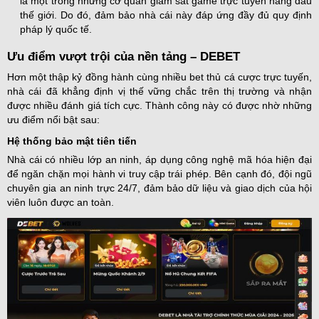
là một trong những cơ quan giám sát game trực tuyến hàng đầu
thế giới. Do đó, đảm bảo nhà cái này đáp ứng đầy đủ quy định
pháp lý quốc tế.
Ưu điểm vượt trội của nền tảng – DEBET
Hơn một thập kỷ đồng hành cùng nhiều bet thủ cá cược trực tuyến,
nhà cái đã khẳng định vị thế vững chắc trên thị trường và nhận
được nhiều đánh giá tích cực. Thành công này có được nhờ những
ưu điểm nổi bật sau:
Hệ thống bảo mật tiên tiến
Nhà cái có nhiều lớp an ninh, áp dụng công nghệ mã hóa hiện đại
để ngăn chặn mọi hành vi truy cập trái phép. Bên cạnh đó, đội ngũ
chuyên gia an ninh trực 24/7, đảm bảo dữ liệu và giao dịch của hội
viên luôn được an toàn.