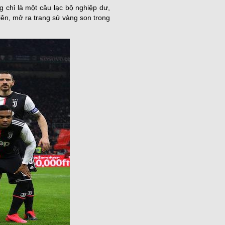
 chỉ là một câu lạc bộ nghiệp dư,
iên, mở ra trang sử vàng son trong