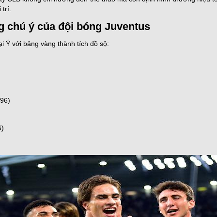
trí.
g chú ý của đội bóng Juventus
ại Ý với bảng vàng thành tích đồ sộ:
96)
6)