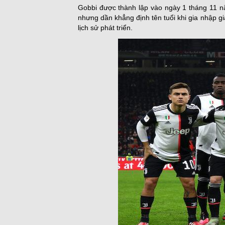
Gobbi được thành lập vào ngày 1 tháng 11 nă
nhưng dần khẳng định tên tuổi khi gia nhập gi
lịch sử phát triển.