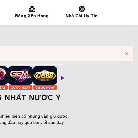
Bảng Xếp Hạng
Nhà Cái Uy Tín
GAY
CƯỢC NGAY
CƯỢC NGAY
CƯỢC NGAY
CƯỢC NGAY
G NHẤT NƯỚC Ý
 nhiều biến cố nhưng vẫn giữ được
ng đầu này qua bài viết sau đây.