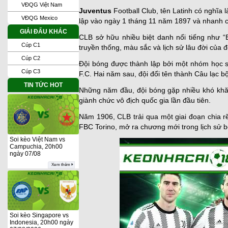
VĐQG Việt Nam
Juventus
Football Club, tên Latinh có nghĩa l
VĐQG Mexico
lập vào ngày 1 tháng 11 năm 1897 và nhanh c
GIẢI ĐẤU KHÁC
CLB sở hữu nhiều biệt danh nổi tiếng như “B
Cúp C1
truyền thống, màu sắc và lịch sử lâu đời của đ
Cúp C2
Đội bóng được thành lập bởi một nhóm học si
Cúp C3
F.C. Hai năm sau, đội đổi tên thành Câu lạc 
TIN TỨC HOT
Những năm đầu, đội bóng gặp nhiều khó khăn 
giành chức vô địch quốc gia lần đầu tiên.
Năm 1906, CLB trải qua một giai đoạn chia rẽ
FBC Torino, mở ra chương mới trong lịch sử 
Soi kèo Việt Nam vs
Campuchia, 20h00
ngày 07/08
Xem thêm
Soi kèo Singapore vs
Indonesia, 20h00 ngày