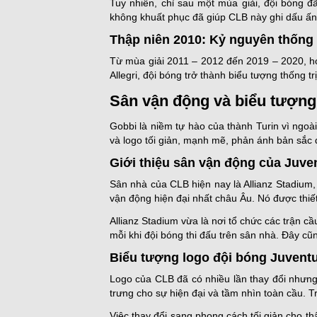
Tuy nhiên, chỉ sau một mùa giải, đội bóng đã
không khuất phục đã giúp CLB này ghi dấu ấn
Thập niên 2010: Kỷ nguyên thống t
Từ mùa giải 2011 – 2012 đến 2019 – 2020, họ 
Allegri, đội bóng trở thành biểu tượng thống t
Sân vận động và biểu tượng
Gobbi là niềm tự hào của thành Turin vì ngoà
và logo tối giản, mạnh mẽ, phản ánh bản sắc
Giới thiệu sân vận động của Juve
Sân nhà của CLB hiện nay là Allianz Stadium
vận động hiện đại nhất châu Âu. Nó được thiết 
Allianz Stadium vừa là nơi tổ chức các trận 
mỗi khi đội bóng thi đấu trên sân nhà. Đây cũ
Biểu tượng logo đội bóng Juvent
Logo của CLB đã có nhiều lần thay đổi nhưng v
trưng cho sự hiện đại và tầm nhìn toàn cầu. 
Việc thay đổi sang phong cách tối giản cho t