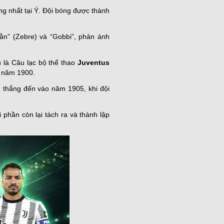
ông nhất tại Ý. Đội bóng được thành
vằn” (Zebre) và “Gobbi”, phản ánh
u là Câu lạc bộ thể thao
Juventus
từ năm 1900.
n thắng đến vào năm 1905, khi đội
 phần còn lại tách ra và thành lập