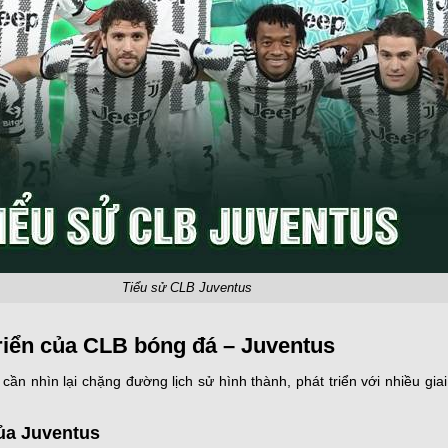
Tiểu sử CLB Juventus
triển của CLB bóng đá – Juventus
cần nhìn lại chặng đường lịch sử hình thành, phát triển với nhiều gi
của Juventus