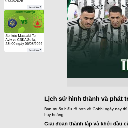
07/08/2026
Xem thêm
Soi kèo Maccabi Tel
Aviv vs CSKA Sofia,
23h00 ngày 06/08/2026
Xem thêm
Lịch sử hình thành và phát 
Bạn muốn hiểu rõ hơn về Gobbi ngày nay thì 
huy hoàng.
Giai đoạn thành lập và khởi đầu 