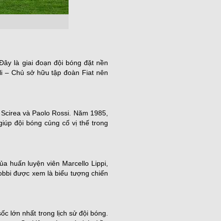
 Đây là giai đoạn đội bóng đặt nền
i – Chủ sở hữu tập đoàn Fiat nên
 Scirea và Paolo Rossi. Năm 1985,
iúp đội bóng củng cố vị thế trong
ủa huấn luyện viên Marcello Lippi,
obbi được xem là biểu tượng chiến
ốc lớn nhất trong lịch sử đội bóng.