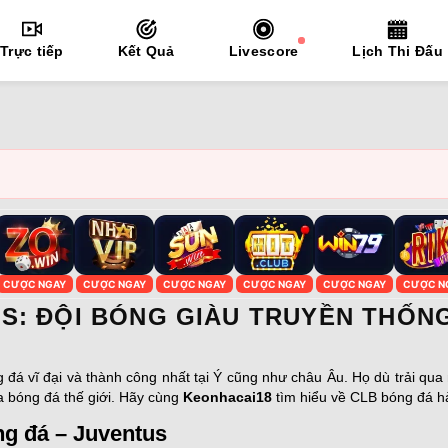
Trực tiếp
Kết Quả
Livescore
Lịch Thi Đấu
CƯỢC NGAY
CƯỢC NGAY
CƯỢC NGAY
CƯỢC NGAY
CƯỢC NGAY
CƯỢC N
US: ĐỘI BÓNG GIÀU TRUYỀN THỐN
 đá vĩ đại và thành công nhất tại Ý cũng như châu Âu. Họ dù trải qua
ủa bóng đá thế giới. Hãy cùng
Keonhacai18
tìm hiểu về CLB bóng đá hà
ng đá – Juventus