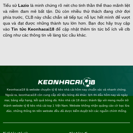
Tiểu sử
Lazio
là minh chứng rõ nét cho tinh thần thể thao mãnh liệt
và niềm đam mê bất tận. Dù còn nhiều thử thách đang chờ đợi
phía trước, CLB này chắc chắn sẽ tiếp tục nỗ lực hết mình để vượt
qua và đạt được những thành tựu lớn hơn. Bạn đọc hãy truy cập
vào
Tin tức Keonhacai18
để cập nhật thêm tin tức bổ ích về clb
cũng như các thông tin về làng túc cầu khác.
Keonhacai18 là website chuyên tỷ lệ kèo nhà cái hôm nay chuẩn xác và nhanh chóng.
Ngoài ra, keonhacai18 còn cung cấp dữ liệu bóng đá khác: lịch thi đấu hôm nay và ngày
mai, bảng xếp hạng, kết quả bóng đá. Kèo nhà cái 18 được thành lập với mong muốn trở
thành website tỷ lệ kèo nhà cái top 1 Việt Nam. Website không nhận quảng cáo cờ bạc lừa
đảo, những thông tin trên website đều đã được kiểm duyệt bởi các nguồn chính thống.