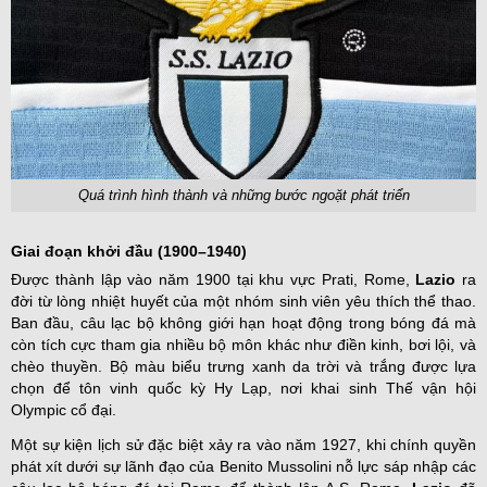
Quá trình hình thành và những bước ngoặt phát triển
Giai đoạn khởi đầu (1900–1940)
Được thành lập vào năm 1900 tại khu vực Prati, Rome,
Lazio
ra
đời từ lòng nhiệt huyết của một nhóm sinh viên yêu thích thể thao.
Ban đầu, câu lạc bộ không giới hạn hoạt động trong bóng đá mà
còn tích cực tham gia nhiều bộ môn khác như điền kinh, bơi lội, và
chèo thuyền. Bộ màu biểu trưng xanh da trời và trắng được lựa
chọn để tôn vinh quốc kỳ Hy Lạp, nơi khai sinh Thế vận hội
Olympic cổ đại.
Một sự kiện lịch sử đặc biệt xảy ra vào năm 1927, khi chính quyền
phát xít dưới sự lãnh đạo của Benito Mussolini nỗ lực sáp nhập các