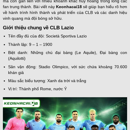
mà còn gắn liền với nhiều khoảnh khắc huy hoàng trong lòng các
fan trung thành. Bài viết này
Keonhacai18
sẽ giúp bạn hiểu rõ hơn
về hành trình hình thành và phát triển của CLB và các danh hiệu
vinh quang mà đội bóng sở hữu.
Giới thiệu chung về CLB Lazio
Tên đầy đủ của đội: Società Sportiva Lazio
Thành lập: 9 – 1 – 1900
Biệt danh: Những chú đại bàng (Le Aquile), Đại bàng con
(Aquilotti)
Sân vận động: Stadio Olimpico, với sức chứa khoảng 70.600
khán giả
Màu sắc biểu tượng: Xanh da trời và trắng
Vị trí: Thành phố Rome, nước Ý