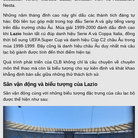
Nesta.
Những năm tháng đỉnh cao này ghi dấu các thành tích đáng tự
hào. Đội liên tục góp mặt trong top đầu Serie A và gây tiếng vang
trên đấu trường châu Âu. Mùa giải 1999-2000 đánh dấu đỉnh cao
khi
Lazio
hoàn tất cú đúp danh hiệu Serie A và Coppa Italia, đồng
thời bổ sung UEFA Super Cup và danh hiệu Cúp C2 châu Âu trong
mùa 1998-1999. Đây cũng là danh hiệu châu Âu duy nhất mà câu
lạc bộ giành được tính đến thời điểm hiện tại.
Quá trình phát triển của CLB không chỉ là câu chuyện về chuyên
môn thể thao mà còn là biểu tượng cho sự kiên định và khát khao
khẳng định bản sắc giữa những thử thách lịch sử.
Sân vận động và biểu tượng của Lazio
Sân vận động cùng với những biểu tượng đặc trưng của câu lạc bộ
được thể hiện như sau: