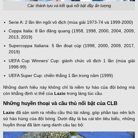
Các thành tựu và kết quả nổi bật đầy ấn tượng
Serie A: 2 lần lên ngôi vô địch (mùa giải 1973-74 và 1999-2000)
Coppa Italia: 8 lần đăng quang (1958, 1998, 2000, 2004, 2009,
2013, 2019)
Supercoppa Italiana: 5 lần đoạt cúp (1998, 2000, 2009, 2017,
2019)
UEFA Cup Winners’ Cup: giành chức vô địch 1 lần (mùa giải
1998-99)
UEFA Super Cup: chiến thắng 1 lần trong năm (1999)
Những danh hiệu này không chỉ là niềm tự hào của đội bóng mà
còn khẳng định vị thế của
Lazio
trong làng túc cầu.
Những huyền thoại và cầu thủ nổi bật của CLB
Lazio
đã sản sinh ra nhiều cầu thủ tài năng, góp phần tạo nên lịch
sử hào hùng của đội bóng. Dưới đây là ba cái tên tiêu biểu, những
huyền thoại đã làm rạng danh câu lạc bộ: