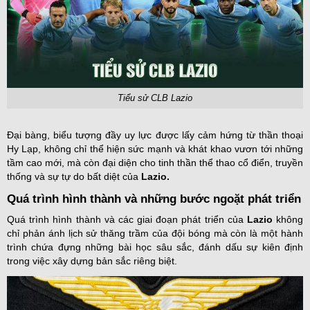
Tiểu sử CLB Lazio
Đại bàng, biểu tượng đầy uy lực được lấy cảm hứng từ thần thoại
Hy Lạp, không chỉ thể hiện sức mạnh và khát khao vươn tới những
tầm cao mới, mà còn đại diện cho tinh thần thể thao cổ điển, truyền
thống và sự tự do bất diệt của
Lazio.
Quá trình hình thành và những bước ngoặt phát triển
Quá trình hình thành và các giai đoạn phát triển của
Lazio
không
chỉ phản ánh lịch sử thăng trầm của đội bóng mà còn là một hành
trình chứa đựng những bài học sâu sắc, đánh dấu sự kiên định
trong việc xây dựng bản sắc riêng biệt.