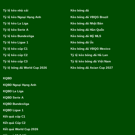
Tỷ lệ kèo nhà cái
Kèo bóng đá
Tỷ lệ kèo Ngoại Hạng Anh
Kèo bóng đá VĐQG Brazil
Tỷ lệ kèo La Liga
Kèo bóng đá Nhật Bản
Tỷ lệ kèo Serie A
Kèo bóng đá Hàn Quốc
Tỷ lệ kèo Bundesliga
Kèo bóng đá Mỹ MLS
Tỷ lệ kèo Ligue 1
Kèo bóng đá Úc
Tỷ lệ kèo cúp C1
Kèo bóng đá VĐQG Mexico
Tỷ lệ kèo cúp C2
Tỷ lệ kèo bóng đá Hà Lan
Tỷ lệ kèo cúp C3
Tỷ lệ kèo bóng đá Việt Nam
Tỷ lệ bóng đá World Cup 2026
Kèo bóng đá Asian Cup 2027
KQBD
KQBD Ngoại Hạng Anh
KQBD La Liga
KQBD Serie A
KQBD Bundesliga
KQBD Ligue 1
Kết quả cúp C1
Kết quả Cúp C2
Kết quả World Cup 2026