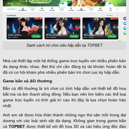
Danh sách trò chơi siêu hấp dẫn tại TOPBET
Nhà cái thiết lập một hệ thống game trực tuyến với nhiều phiên bản
đa dạng khác nhau. Bet thủ chỉ cần đăng ký tài khoản hoàn tất là
đã có cơ hội khám phá nhiều phiên bản trò chơi cực kỳ hấp dẫn.
Game bắn cá đổi thưởng
Bắn cá đổi thưởng là trò chơi có tính hấp dẫn với thiết kế đồ hoạ
bắt mà và âm thanh sống động. Nếu bạn nên tìm kiếm các thể loại
game trực tuyến có tính giải trí cao thì đây là lựa chọn hoàn hảo
nhất.
Anh em sẽ được hóa thân thành những ngư thủ săn mồi trong đại
dương với các loài sinh vật đa dạng. Không gian trong game bắn
cá
TOPBET
được thiết kế với đồ họa 3D và các hiệu ứng độc đáo