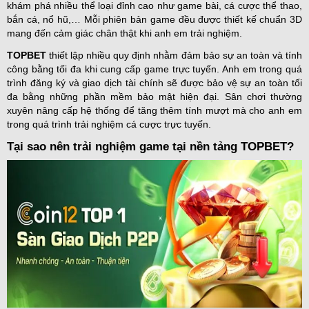
khám phá nhiều thể loại đỉnh cao như game bài, cá cược thể thao,
bắn cá, nổ hũ,… Mỗi phiên bản game đều được thiết kế chuẩn 3D
mang đến cảm giác chân thật khi anh em trải nghiệm.
TOPBET
thiết lập nhiều quy định nhằm đảm bảo sự an toàn và tính
công bằng tối đa khi cung cấp game trực tuyến. Anh em trong quá
trình đăng ký và giao dịch tài chính sẽ được bảo vệ sự an toàn tối
đa bằng những phần mềm bảo mật hiện đại. Sân chơi thường
xuyên nâng cấp hệ thống để tăng thêm tính mượt mà cho anh em
trong quá trình trải nghiệm cá cược trực tuyến.
Tại sao nên trải nghiệm game tại nền tảng TOPBET?