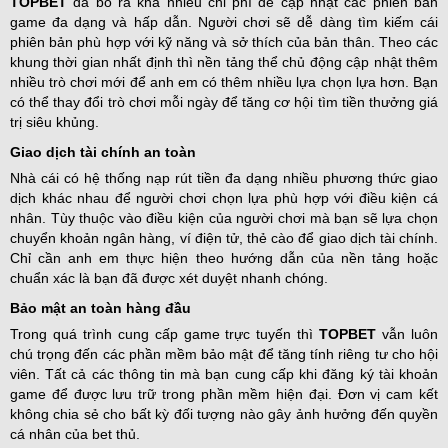
TOPBET
đã bỏ ra khá nhiều chi phí để cập nhật các phiên bản
game đa dạng và hấp dẫn. Người chơi sẽ dễ dàng tìm kiếm cái
phiên bản phù hợp với kỹ năng và sở thích của bản thân. Theo các
khung thời gian nhất định thì nền tảng thể chủ động cập nhật thêm
nhiều trò chơi mới để anh em có thêm nhiều lựa chọn lựa hơn. Bạn
có thể thay đổi trò chơi mỗi ngày để tăng cơ hội tìm tiền thưởng giá
trị siêu khủng.
Giao dịch tài chính an toàn
Nhà cái có hệ thống nạp rút tiền đa dạng nhiều phương thức giao
dịch khác nhau để người chơi chọn lựa phù hợp với điều kiện cá
nhân. Tùy thuộc vào điều kiện của người chơi mà bạn sẽ lựa chọn
chuyển khoản ngân hàng, ví điện tử, thẻ cào để giao dịch tài chính.
Chỉ cần anh em thực hiện theo hướng dẫn của nền tảng hoặc
chuẩn xác là bạn đã được xét duyệt nhanh chóng.
Bảo mật an toàn hàng đầu
Trong quá trình cung cấp game trực tuyến thì
TOPBET
vẫn luôn
chú trọng đến các phần mềm bảo mật để tăng tính riêng tư cho hội
viên. Tất cả các thông tin mà bạn cung cấp khi đăng ký tài khoản
game để được lưu trữ trong phần mềm hiện đại. Đơn vị cam kết
không chia sẻ cho bất kỳ đối tượng nào gây ảnh hưởng đến quyền
cá nhân của bet thủ.