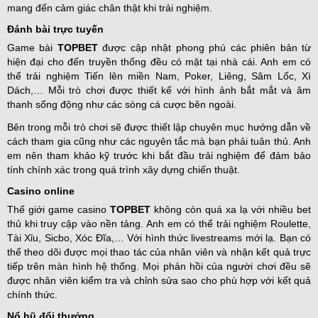
mang đến cảm giác chân thật khi trải nghiệm.
Đánh bài trực tuyến
Game bài
TOPBET
được cập nhật phong phú các phiên bản từ
hiện đại cho đến truyền thống đều có mặt tại nhà cái. Anh em có
thể trải nghiệm Tiến lên miền Nam, Poker, Liêng, Sâm Lốc, Xì
Dách,… Mỗi trò chơi được thiết kế với hình ảnh bắt mắt và âm
thanh sống động như các sòng cá cược bên ngoài.
Bên trong mỗi trò chơi sẽ được thiết lập chuyên mục hướng dẫn về
cách tham gia cũng như các nguyên tắc mà bạn phải tuân thủ. Anh
em nên tham khảo kỹ trước khi bắt đầu trải nghiệm để đảm bảo
tính chính xác trong quá trình xây dựng chiến thuật.
Casino online
Thế giới game casino
TOPBET
không còn quá xa lạ với nhiều bet
thủ khi truy cập vào nền tảng. Anh em có thể trải nghiệm Roulette,
Tài Xỉu, Sicbo, Xóc Đĩa,… Với hình thức livestreams mới lạ. Bạn có
thể theo dõi được mọi thao tác của nhân viên và nhận kết quả trực
tiếp trên màn hình hệ thống. Mọi phản hồi của người chơi đều sẽ
được nhân viên kiểm tra và chỉnh sửa sao cho phù hợp với kết quả
chính thức.
Nổ hũ đổi thưởng