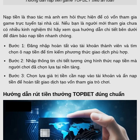
Hướng dẫn nạp tiền game TOPBET siêu an toàn
Nạp tiền là thao tác mà anh em hỏi thực hiện để có vốn tham gia
game trực tuyến tại nhà cái. Nếu bạn là người mới tham gia chưa
có nhiều kinh nghiệm thì hãy xem qua hướng dẫn chi tiết bên dưới
để đảm bảo nạp tiền nhanh chóng.
Bước 1: Đăng nhập hoàn tất vào tài khoản thành viên và tìm
chọn ô nạp tiền để tìm kiếm phương thức giao dịch phù hợp.
Bước 2: Nhập thông tin chi tiết tương ứng hình thức nạp tiền mà
người chơi đã chọn lựa tại nền tảng.
Bước 3: Chọn lựa giá trị tiền cần nạp vào tài khoản và ấn nạp
tiền để hoàn tất giao dịch tạo vốn tham gia trò chơi.
Hướng dẫn rút tiền thưởng TOPBET đúng chuẩn