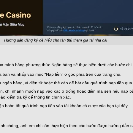
Hướng dẫn đăng ký dễ hiểu cho tân thủ tham gia tại nhà cái
của mình bằng phương thức Ngân hàng sẽ thực hiện dưới các bước chi t
a bạn và nhấp vào mục “Nạp tiền” ở góc phía trên của trang chủ.
 ngân hàng, ví điện tử hoặc thẻ cào để bắt đầu quá trình nạp tiền qua
ản, chi nhánh muốn nạp vào các ô trống hoặc điền mã seri nếu nạp bằ
ảo kiểm tra kỹ để thông tin chính xác.
n hoàn tất quá trình nạp tiền vào tài khoản cá cược của bạn tại đây.
anh chóng, anh em chỉ cần thực hiện theo các bước được hướng dẫn s