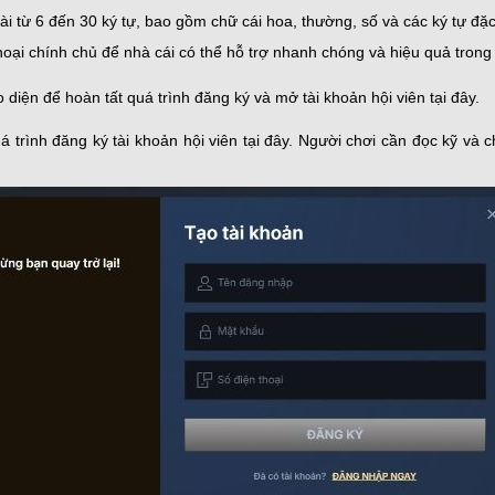
 từ 6 đến 30 ký tự, bao gồm chữ cái hoa, thường, số và các ký tự đặc 
hoại chính chủ để nhà cái có thể hỗ trợ nhanh chóng và hiệu quả trong
diện để hoàn tất quá trình đăng ký và mở tài khoản hội viên tại đây.
á trình đăng ký tài khoản hội viên tại đây. Người chơi cần đọc kỹ và 