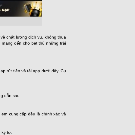
về chất lượng dịch vụ, không thua
 mang đến cho bet thủ những trải
 rút tiền và tải app dưới đây. Cụ
ng dẫn sau:
nh em cung cấp đều là chính xác và
 ký tự.