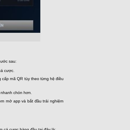
bước sau:
cá cược.
g cấp mã QR tùy theo từng hệ điều
y nhanh chón hơn.
h em mở app và bắt đầu trải nghiệm
 cá cược hàng đầu tại đây là: