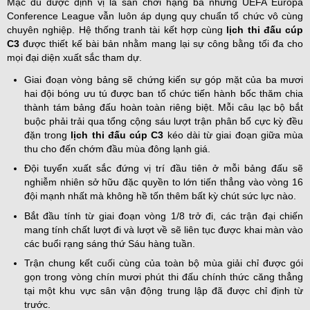
Mặc dù được định vị là sân chơi hạng ba nhưng UEFA Europa
Conference League vẫn luôn áp dụng quy chuẩn tổ chức vô cùng
chuyên nghiệp. Hệ thống tranh tài kết hợp cùng
lịch thi đấu cúp
C3
được thiết kế bài bản nhằm mang lại sự công bằng tối đa cho
mọi đại diện xuất sắc tham dự.
Giai đoạn vòng bảng sẽ chứng kiến sự góp mặt của ba mươi
hai đội bóng ưu tú được ban tổ chức tiến hành bốc thăm chia
thành tám bảng đấu hoàn toàn riêng biệt. Mỗi câu lạc bộ bắt
buộc phải trải qua tổng cộng sáu lượt trận phân bổ cực kỳ đều
đặn trong
lịch thi đấu cúp C3
kéo dài từ giai đoạn giữa mùa
thu cho đến chớm đầu mùa đông lạnh giá.
Đội tuyển xuất sắc đứng vị trí đầu tiên ở mỗi bảng đấu sẽ
nghiễm nhiên sở hữu đặc quyền to lớn tiến thẳng vào vòng 16
đội mạnh nhất mà không hề tốn thêm bất kỳ chút sức lực nào.
Bắt đầu tính từ giai đoạn vòng 1/8 trở đi, các trận đại chiến
mang tính chất lượt đi và lượt về sẽ liên tục được khai màn vào
các buổi rạng sáng thứ Sáu hàng tuần.
Trận chung kết cuối cùng của toàn bộ mùa giải chỉ được gói
gọn trong vòng chín mươi phút thi đấu chính thức căng thẳng
tại một khu vực sân vận động trung lập đã được chỉ định từ
trước.