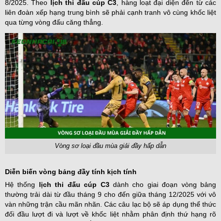
8/2025. Theo
lịch thi đấu cúp C3
, hàng loạt đại diện đến từ các
liên đoàn xếp hạng trung bình sẽ phải cạnh tranh vô cùng khốc liệt
qua từng vòng đấu căng thẳng.
Vòng sơ loại đầu mùa giải đầy hấp dẫn
Diễn biến vòng bảng đầy tính kịch tính
Hệ thống
lịch thi đấu cúp C3
dành cho giai đoạn vòng bảng
thường trải dài từ đầu tháng 9 cho đến giữa tháng 12/2025 với vô
vàn những trận cầu mãn nhãn. Các câu lạc bộ sẽ áp dụng thể thức
đối đầu lượt đi và lượt về khốc liệt nhằm phân định thứ hạng rõ