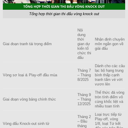
Tổng hợp thời gian thi đấu vòng knock out
Nội
dung
thời
Nhận định chuyên
Giai đoạn tranh tài trọng điểm
gian dự
môn ngắn gọn về
kiến tổ
giải đấu
chức thi
đấu
Dành cho các câu
Tháng 7
lạc bộ hạng trung
Vòng sơ loại & Play-off đầu mùa
– Tháng
bình thấp cạnh
8/2025
tranh tấm vé vớt
vươn lên
Thể thức đá vòng
Tháng 9
tròn tính điểm vô
Giai đoạn vòng bảng chính thức
– Tháng
cùng khốc liệt và
12/2025
nhiều toan tính
Loại trực tiếp từ
Tháng 2
Play-off, vòng
– Đầu
Vòng đấu Knock-out sinh tử
1/8, loạt Tứ kết
tháng