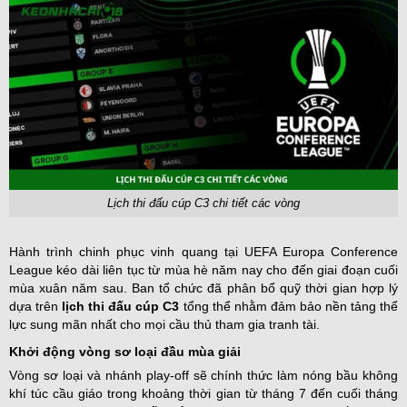
Lịch thi đấu cúp C3 chi tiết các vòng
Hành trình chinh phục vinh quang tại UEFA Europa Conference
League kéo dài liên tục từ mùa hè năm nay cho đến giai đoạn cuối
mùa xuân năm sau. Ban tổ chức đã phân bổ quỹ thời gian hợp lý
dựa trên
lịch thi đấu cúp C3
tổng thể nhằm đảm bảo nền tảng thể
lực sung mãn nhất cho mọi cầu thủ tham gia tranh tài.
Khởi động vòng sơ loại đầu mùa giải
Vòng sơ loại và nhánh play-off sẽ chính thức làm nóng bầu không
khí túc cầu giáo trong khoảng thời gian từ tháng 7 đến cuối tháng