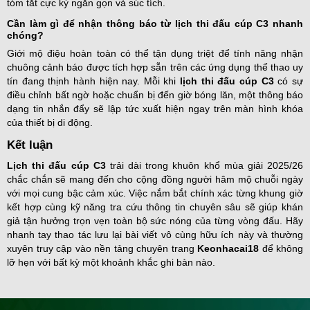
tóm tắt cực kỳ ngắn gọn và súc tích.
Cần làm gì để nhận thông báo từ lịch thi đấu cúp C3 nhanh
chóng?
Giới mộ điệu hoàn toàn có thể tận dụng triệt để tính năng nhận
chuông cảnh báo được tích hợp sẵn trên các ứng dụng thể thao uy
tín đang thịnh hành hiện nay. Mỗi khi
lịch thi đấu cúp C3
có sự
điều chỉnh bất ngờ hoặc chuẩn bị đến giờ bóng lăn, một thông báo
dạng tin nhắn đẩy sẽ lập tức xuất hiện ngay trên màn hình khóa
của thiết bị di động.
Kết luận
Lịch thi đấu cúp C3
trải dài trong khuôn khổ mùa giải 2025/26
chắc chắn sẽ mang đến cho cộng đồng người hâm mộ chuỗi ngày
với mọi cung bậc cảm xúc. Việc nắm bắt chính xác từng khung giờ
kết hợp cùng kỹ năng tra cứu thông tin chuyên sâu sẽ giúp khán
giả tận hưởng trọn vẹn toàn bộ sức nóng của từng vòng đấu. Hãy
nhanh tay thao tác lưu lại bài viết vô cùng hữu ích này và thường
xuyên truy cập vào nền tảng chuyên trang
Keonhacai18
để không
lỡ hẹn với bất kỳ một khoảnh khắc ghi bàn nào.