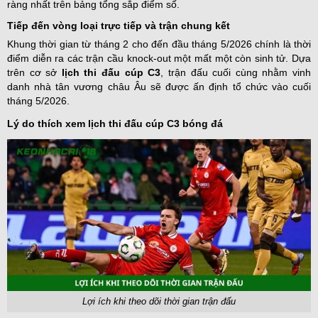
ràng nhất trên bảng tổng sắp điểm số.
Tiếp đến vòng loại trực tiếp và trận chung kết
Khung thời gian từ tháng 2 cho đến đầu tháng 5/2026 chính là thời
điểm diễn ra các trận cầu knock-out một mất một còn sinh tử. Dựa
trên cơ sở
lịch thi đấu cúp C3
, trận đấu cuối cùng nhằm vinh
danh nhà tân vương châu Âu sẽ được ấn định tổ chức vào cuối
tháng 5/2026.
Lý do thích xem lịch thi đấu cúp C3 bóng đá
Lợi ích khi theo dõi thời gian trận đấu