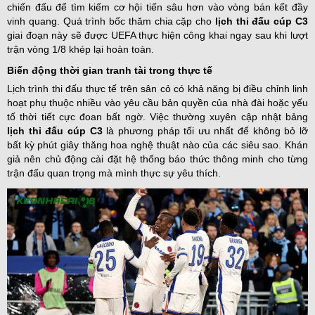
chiến đấu để tìm kiếm cơ hội tiến sâu hơn vào vòng bán kết đầy
vinh quang. Quá trình bốc thăm chia cặp cho
lịch thi đấu cúp C3
giai đoạn này sẽ được UEFA thực hiện công khai ngay sau khi lượt
trận vòng 1/8 khép lại hoàn toàn.
Biến động thời gian tranh tài trong thực tế
Lịch trình thi đấu thực tế trên sân cỏ có khả năng bị điều chỉnh linh
hoạt phụ thuộc nhiều vào yêu cầu bản quyền của nhà đài hoặc yếu
tố thời tiết cực đoan bất ngờ. Việc thường xuyên cập nhật bảng
lịch thi đấu cúp C3
là phương pháp tối ưu nhất để không bỏ lỡ
bất kỳ phút giây thăng hoa nghệ thuật nào của các siêu sao. Khán
giả nên chủ động cài đặt hệ thống báo thức thông minh cho từng
trận đấu quan trọng mà mình thực sự yêu thích.