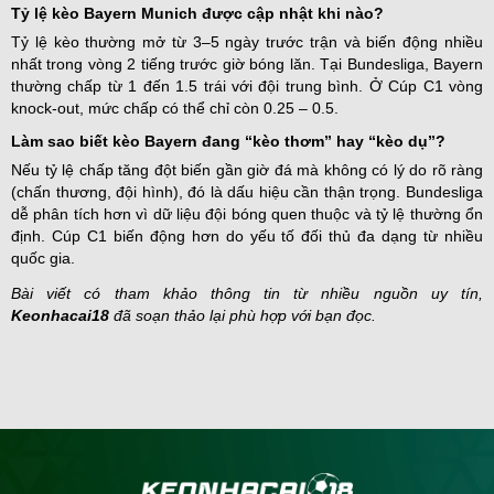
Tỷ lệ kèo Bayern Munich được cập nhật khi nào?
Tỷ lệ kèo thường mở từ 3–5 ngày trước trận và biến động nhiều
nhất trong vòng 2 tiếng trước giờ bóng lăn. Tại Bundesliga, Bayern
thường chấp từ 1 đến 1.5 trái với đội trung bình. Ở Cúp C1 vòng
knock-out, mức chấp có thể chỉ còn 0.25 – 0.5.
Làm sao biết kèo Bayern đang “kèo thơm” hay “kèo dụ”?
Nếu tỷ lệ chấp tăng đột biến gần giờ đá mà không có lý do rõ ràng
(chấn thương, đội hình), đó là dấu hiệu cần thận trọng. Bundesliga
dễ phân tích hơn vì dữ liệu đội bóng quen thuộc và tỷ lệ thường ổn
định. Cúp C1 biến động hơn do yếu tố đối thủ đa dạng từ nhiều
quốc gia.
Bài viết có tham khảo thông tin từ nhiều nguồn uy tín,
Keonhacai18
đã soạn thảo lại phù hợp với bạn đọc.