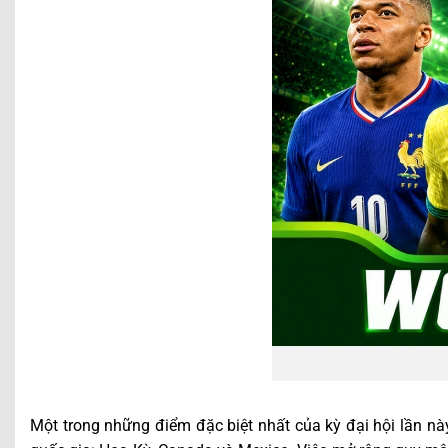
Một trong những điểm đặc biệt nhất của kỳ đại hội lần nà