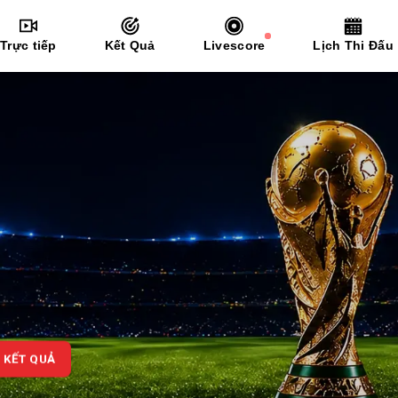
Trực tiếp
Kết Quả
Livescore
Lịch Thi Đấu
 KẾT QUẢ