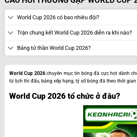
CÂU HỎI THƯỜNG GẶP WORLD CUP 
World Cup 2026 có bao nhiêu đội?
Trận chung kết World Cup 2026 diễn ra khi nào?
Bảng tử thần World Cup 2026?
World Cup 2026
chuyên mục tin bóng đá cực hot dành cho
từ lịch thi đấu, bảng xếp hạng, tỷ số bóng đá theo thời 
World Cup 2026 tổ chức ở đâu?