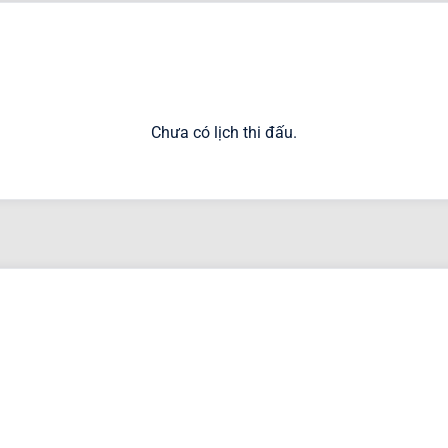
Chưa có lịch thi đấu.