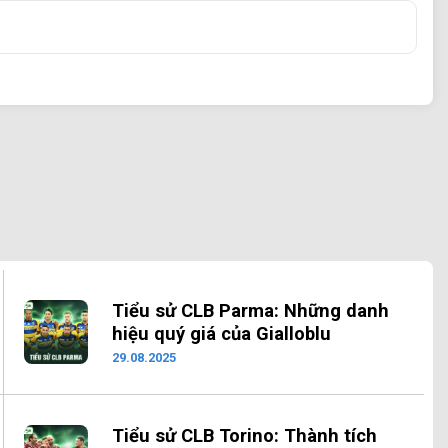
Tiểu sử CLB Parma: Những danh
hiệu quý giá của Gialloblu
29.08.2025
Tiểu sử CLB Torino: Thành tích