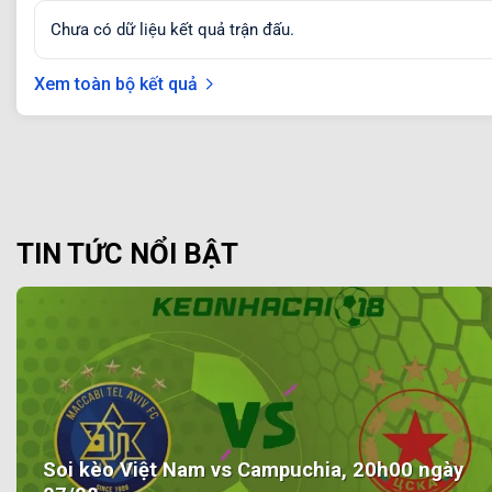
Chưa có dữ liệu kết quả trận đấu.
Xem toàn bộ kết quả
TIN TỨC NỔI BẬT
Soi kèo Việt Nam vs Campuchia, 20h00 ngày